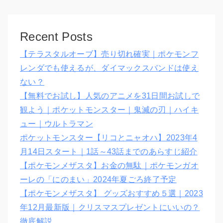
Recent Posts
【テラスタルオーブ】売り切れ確実｜ポケモンフ
レンダでも使えるが、ダイマックスバンドは使え
ない？
【無料でお試し】人気のアニメを31日間お試しで
観よう｜ポケットモンスター｜鬼滅の刃｜ハイキ
ュー｜ウルトラマン
ポケットモンスター【リコとニャオハ】2023年4
月14日スタート｜1話～43話までのあらすじ紹介
【ポケモンメザスタ】お金の無駄｜ポケモンガオ
ーレの「にのまい」2024年夏ごろ終了予定
【ポケモンメザスタ】 グッズおすすめ５選｜2023
年12月最新版｜クリスマスプレゼントにいいの？
徹底解説