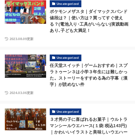
Uncategorized
ポケモンメザスタ｜ダイマックスバンド
値段は？｜使い方は？買ってすぐ使え
る？(電池入り･工具がいらない)実践動画
あり､子ども大満足！
2023.08.09更新
Uncategorized
任天堂スイッチ｜ゲームおすすめ｜スプ
ラトゥーン３は小学３年生には難しかっ
た。ストーリーをすすめる為の字幕（漢
字）が読めない件
2024.03.06更新
Uncategorized
３才男の子に喜ばれるお菓子｜ウルトラ
マンシールウエハース(１袋:税込143円)
｜かわいいイラストと美味しいウエハー