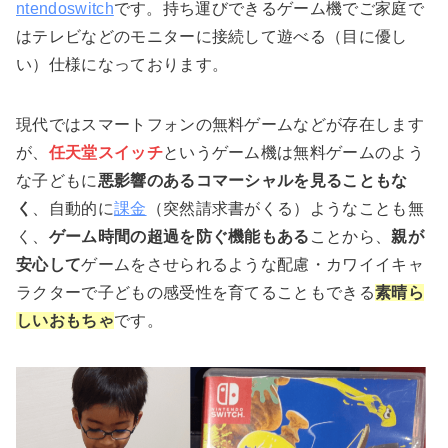
ntendoswitch
です。持ち運びできるゲーム機でご家庭で
はテレビなどのモニターに接続して遊べる（目に優し
い）仕様になっております。
現代ではスマートフォンの無料ゲームなどが存在します
が、
任天堂スイッチ
というゲーム機は無料ゲームのよう
な子どもに
悪影響のあるコマーシャルを見ることもな
く
、自動的に
課金
（突然請求書がくる）ようなことも無
く、
ゲーム時間の超過を防ぐ機能もある
ことから、
親が
安心して
ゲームをさせられるような配慮・カワイイキャ
ラクターで子どもの感受性を育てることもできる
素晴ら
しいおもちゃ
です。