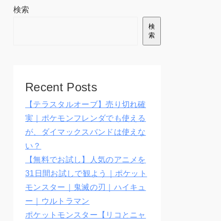
検索
検
索
Recent Posts
【テラスタルオーブ】売り切れ確
実｜ポケモンフレンダでも使える
が、ダイマックスバンドは使えな
い？
【無料でお試し】人気のアニメを
31日間お試しで観よう｜ポケット
モンスター｜鬼滅の刃｜ハイキュ
ー｜ウルトラマン
ポケットモンスター【リコとニャ