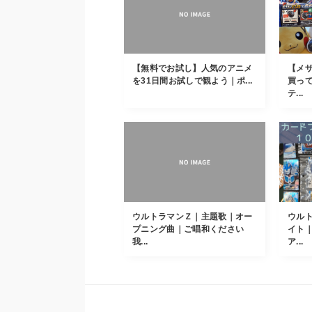
【無料でお試し】人気のアニメ
【メ
を31日間お試しで観よう｜ポ...
買っ
テ...
ウルトラマンＺ｜主題歌｜オー
ウル
プニング曲｜ご唱和ください
イト
我...
ア...