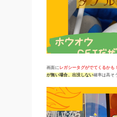
画面に
レガシータグがでてくるかも
が無い場合、出没しない
確率は高そ